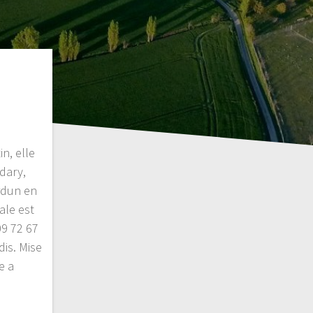
n, elle
dary,
erdun en
ale est
09 72 67
is. Mise
e a