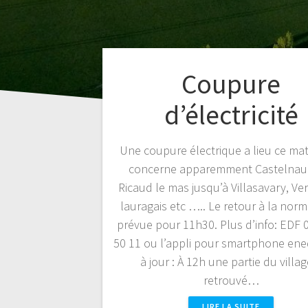
Coupure
d’électricité
Une coupure électrique a lieu ce mati
concerne apparemment Castelnau
Ricaud le mas jusqu’à Villasavary, V
lauragais etc ….. Le retour à la norm
prévue pour 11h30. Plus d’info: EDF ‭
50 11 ou l’appli pour smartphone ened
à jour : À 12h une partie du villag
retrouvé…
LIRE LA SUITE