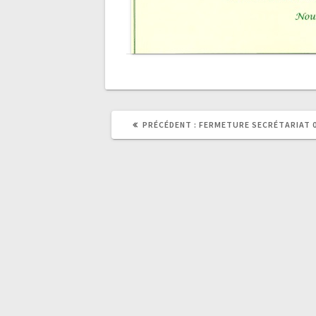
ARTICLE
PRÉCÉDENT :
FERMETURE SECRÉTARIAT 0
PRÉCÉDENT
: