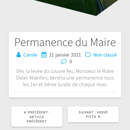
Permanence du Maire
Navigation
de
Carole
31 janvier 2021
Non classé
0
l’article
Dès la levée du couvre feu, Monsieur le Maire
Didier Maerten, tiendra une permanence tous
les 1er et 3ième lundis de chaque mois.
ARTICLE
ARTICLE
PRÉCÉDENT :
SUIVANT :
HERVÉ
PRÉCÉDENT
SUIVANT
PIZZA
ARTICLE
:
:
PRÉCÉDENT