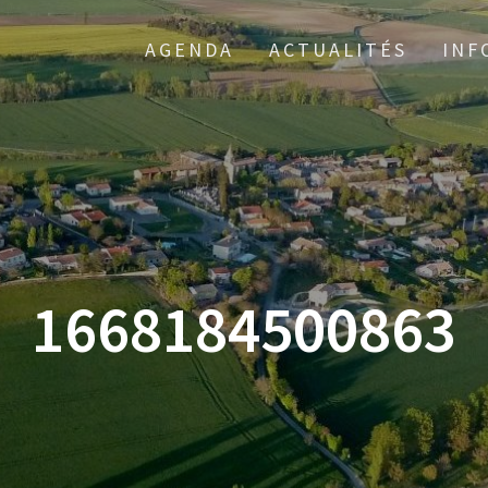
AGENDA
ACTUALITÉS
INF
1668184500863