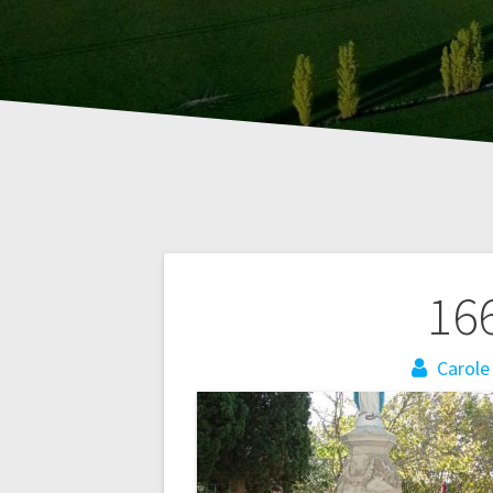
Navigation
16
de
Carole
l’article