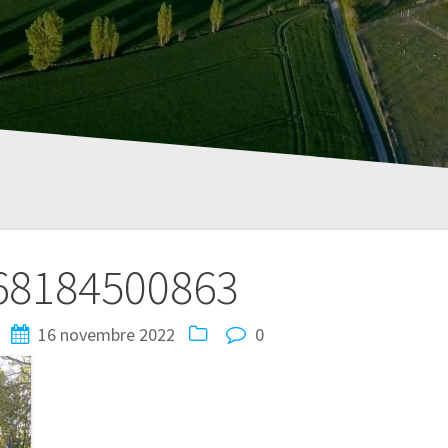
68184500863
16 novembre 2022
0