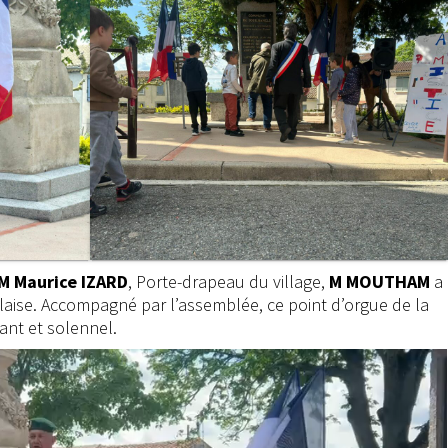
M Maurice IZARD
, Porte-drapeau du village,
M MOUTHAM
a
laise. Accompagné par l’assemblée, ce point d’orgue de la
ant et solennel.