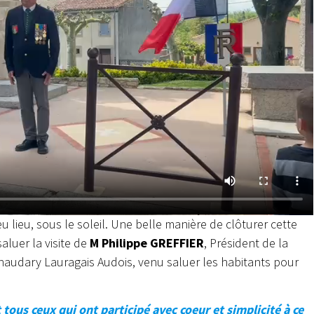
u lieu, sous le soleil. Une belle manière de clôturer cette
saluer la visite de
M Philippe GREFFIER
, Président de la
dary Lauragais Audois, venu saluer les habitants pour
tous ceux qui ont participé avec coeur et simplicité à ce