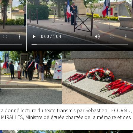
,
a donné lecture du texte transmis par Sébastien LECORNU,
ia MIRALLES, Ministre déléguée chargée de la mémoire et des