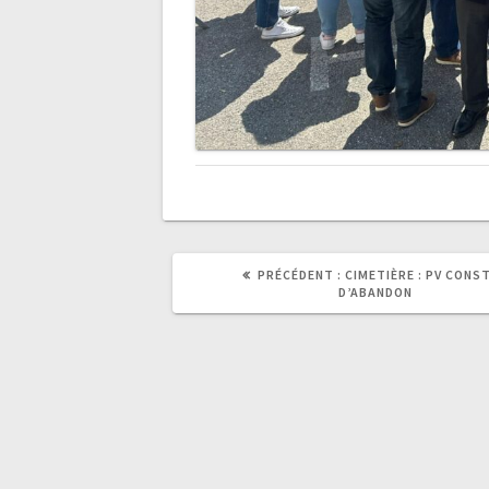
ARTICLE
PRÉCÉDENT :
CIMETIÈRE : PV CONS
PRÉCÉDENT
D’ABANDON
: