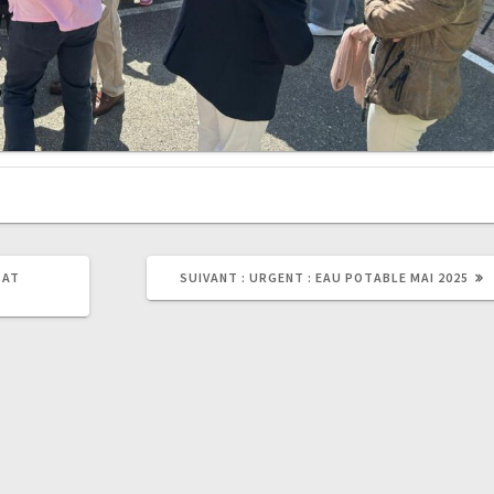
ARTICLE
TAT
SUIVANT :
URGENT : EAU POTABLE MAI 2025
SUIVANT
: