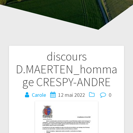
discours
Navigation
D.MAERTEN_homma
de
ge CRESPY-ANDRE
l’article
Carole
12 mai 2022
0