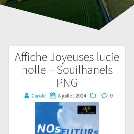
Affiche Joyeuses lucie
Navigation
holle – Souilhanels
de
PNG
l’article
Carole
8 juillet 2024
0